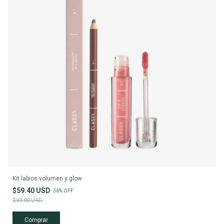
Kit labios volumen y glow
$59.40 USD
-
36
%
OFF
$93.00 USD