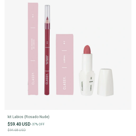
kit Labios (Rosado Nude)
$59.40 USD
-
37
%
OFF
$94.68 USD