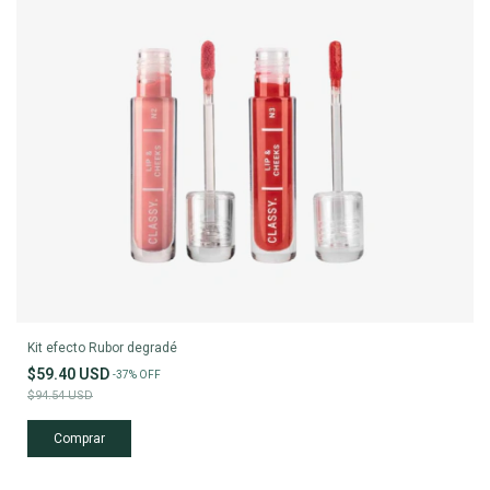
Kit efecto Rubor degradé
$59.40 USD
-
37
%
OFF
$94.54 USD