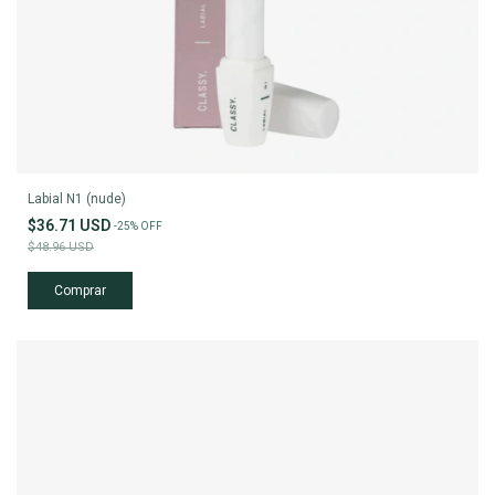
Labial N1 (nude)
$36.71 USD
-
25
%
OFF
$48.96 USD