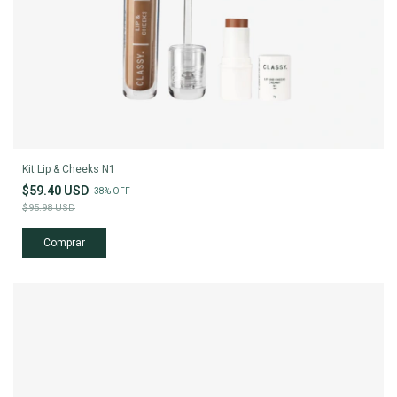
Kit Lip & Cheeks N1
$59.40 USD
-
38
%
OFF
$95.98 USD