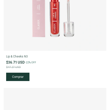
Lip & Cheeks N3
$36.71 USD
-
22
%
OFF
$47.27 USD