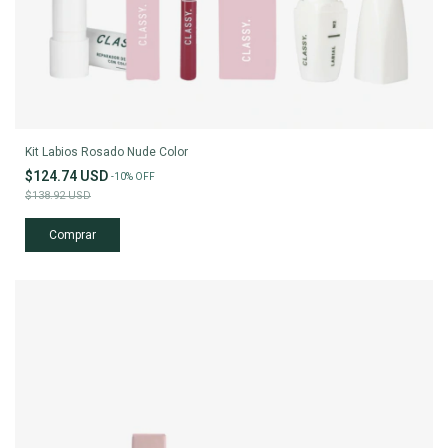
Kit Labios Rosado Nude Color
$124.74 USD
-
10
%
OFF
$138.92 USD