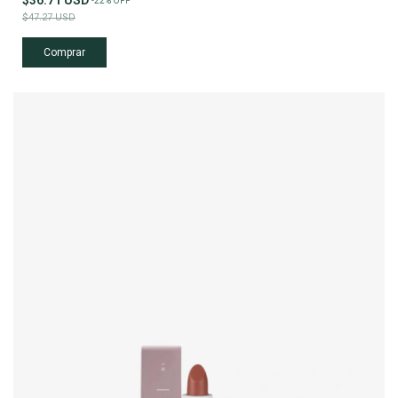
-
22
%
OFF
$47.27 USD