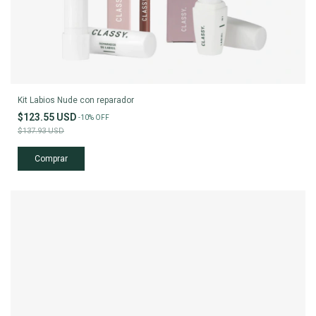
Kit Labios Nude con reparador
$123.55 USD
-
10
%
OFF
$137.93 USD