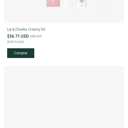
Lip & Cheeks Creamy N2
$36.71 USD
-
25
%
OFF
$48.71 USD