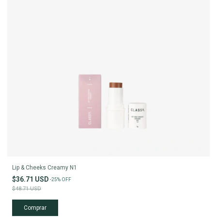
Lip & Cheeks Creamy N1
$36.71 USD
-
25
%
OFF
$48.71 USD