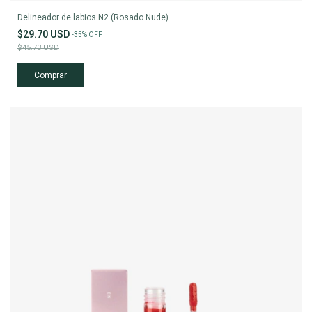
Delineador de labios N2 (Rosado Nude)
$29.70 USD
-
35
%
OFF
$45.73 USD