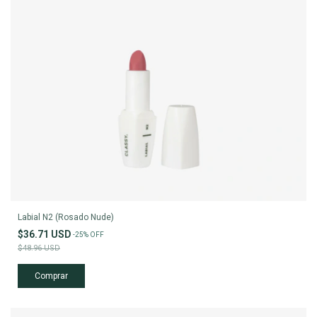
Labial N2 (Rosado Nude)
$36.71 USD
-
25
%
OFF
$48.96 USD