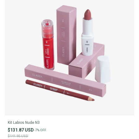
Kit Labios Nude N3
$131.87 USD
-
7
%
OFF
$141.95 USD