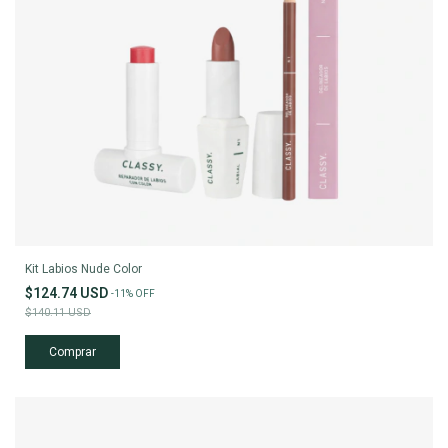
Kit Labios Nude Color
$124.74 USD
-
11
%
OFF
$140.11 USD