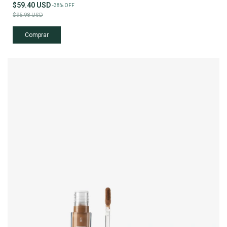
$59.40 USD
-
38
%
OFF
$95.98 USD