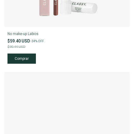
No make-up Labios
$59.40 USD
-
34
%
OFF
$90.44 USD