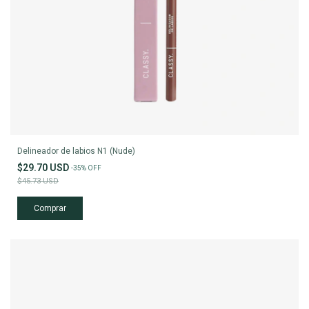
Delineador de labios N1 (Nude)
$29.70 USD
-
35
%
OFF
$45.73 USD