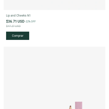
Lip and Cheeks N1
$36.71 USD
-
22
%
OFF
$47.27 USD