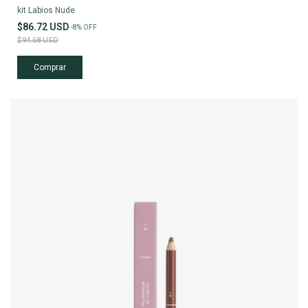
kit Labios Nude
$86.72 USD
-
8
%
OFF
$94.68 USD