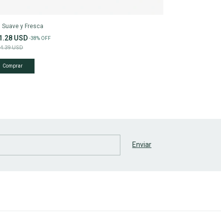
l Suave y Fresca
1.28 USD
-
38
%
OFF
4.39 USD