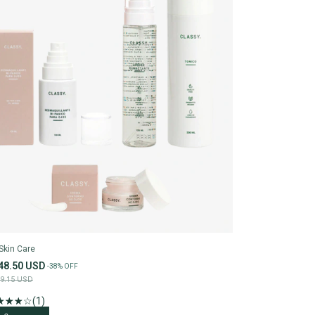
 Skin Care
48.50 USD
-
38
%
OFF
9.15 USD
(1)