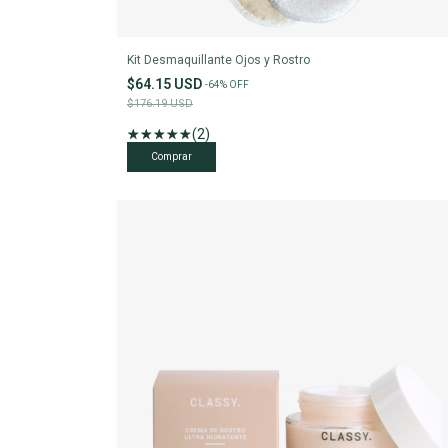
Kit Desmaquillante Ojos y Rostro
$64.15 USD
-
64
%
OFF
$176.19 USD
(2)