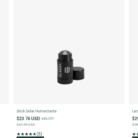
Stick Solar Humectante
Lec
$23.76 USD
$2
-
63
%
OFF
$64.39 USD
$58
(5)