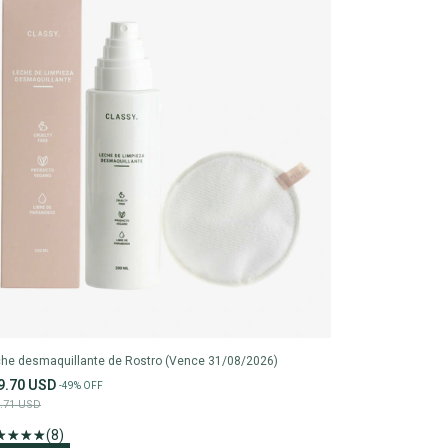
he desmaquillante de Rostro (Vence 31/08/2026)
9.70 USD
-
49
%
OFF
.71 USD
(8)