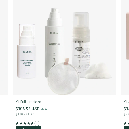
Kit Full Limpieza
Kit
$106.92 USD
$1
-
37
%
OFF
$170.73 USD
$23
(1)