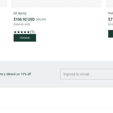
Kit Sporty
Pie
$106.92 USD
$7
-
35
%
OFF
$164.01 USD
$11
(1)
te y obtené un 10% off