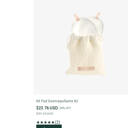
Kit Pad Desmaquillante N2
$23.76 USD
-
24
%
OFF
$31.13 USD
(2)