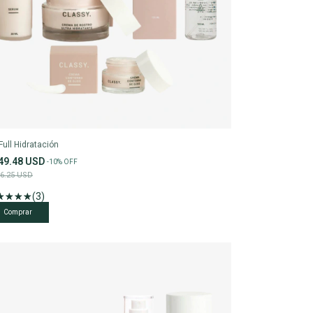
 Full Hidratación
49.48 USD
-
10
%
OFF
6.25 USD
(3)