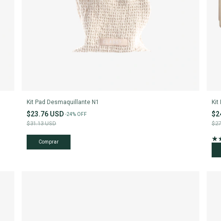
Kit Pad Desmaquillante N1
Kit
$23.76 USD
$2
-
24
%
OFF
$31.13 USD
$27