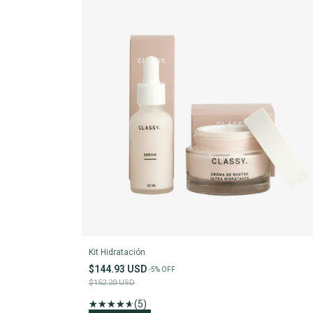
Kit Hidratación
$144.93 USD
-
5
%
OFF
$152.20 USD
(5)