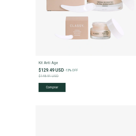
Kit Anti Age
$129.49 USD
-
13
%
OFF
$148.91 USD