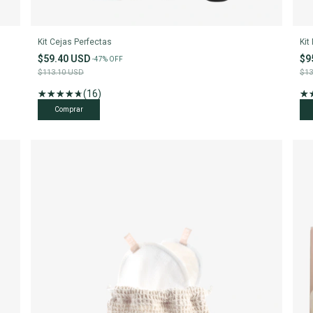
Kit Cejas Perfectas
Kit
$59.40 USD
$9
-
47
%
OFF
$113.10 USD
$13
(16)