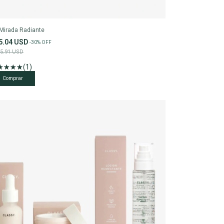
 Mirada Radiante
5.04 USD
-
30
%
OFF
5.91 USD
(1)