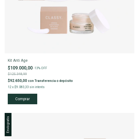
Kit Anti Age
$109.000,00
-
13
%
OFF
$125.348,99
$92.650,00
con
Transferencia o depósito
12
x
$9.083,33
sin interés
Envío gratis