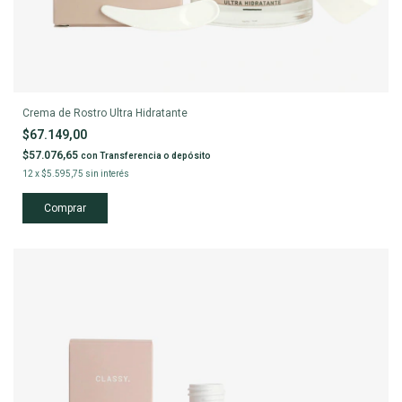
Crema de Rostro Ultra Hidratante
$67.149,00
$57.076,65
con
Transferencia o depósito
12
x
$5.595,75
sin interés