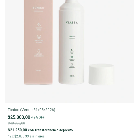
Tónico (Vence 31/08/2026)
$25.000,00
-
49
%
OFF
$48.800,00
$21.250,00
con
Transferencia o depósito
12
x
$2.083,33
sin interés