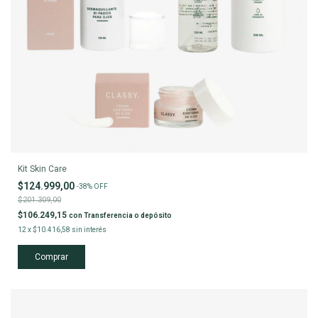
Kit Skin Care
$124.999,00
-
38
%
OFF
$201.309,00
$106.249,15
con
Transferencia o depósito
12
x
$10.416,58
sin interés