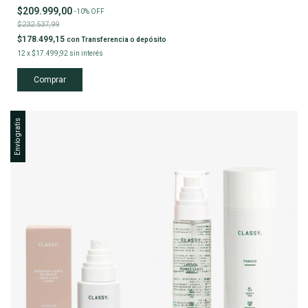
$209.999,00
-
10
%
OFF
$232.537,99
$178.499,15
con
Transferencia o depósito
12
x
$17.499,92
sin interés
Envío gratis