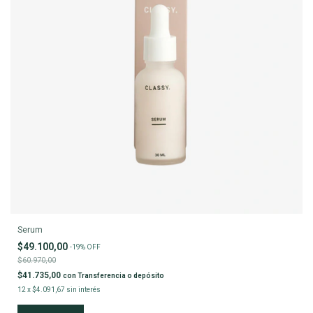
Serum
$49.100,00
-
19
%
OFF
$60.970,00
$41.735,00
con
Transferencia o depósito
12
x
$4.091,67
sin interés