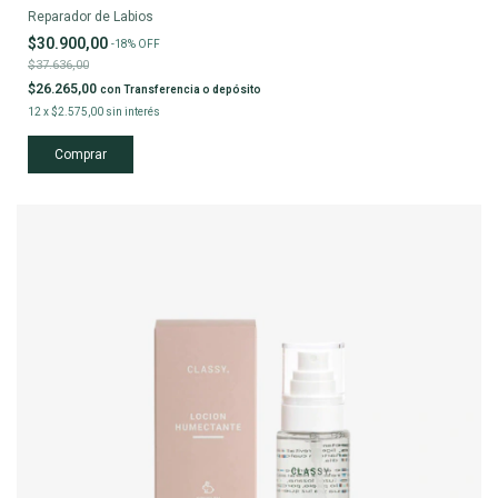
Reparador de Labios
$30.900,00
-
18
%
OFF
$37.636,00
$26.265,00
con
Transferencia o depósito
12
x
$2.575,00
sin interés