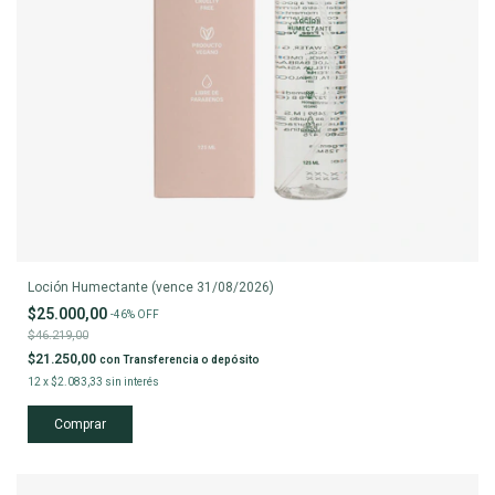
Loción Humectante (vence 31/08/2026)
$25.000,00
-
46
%
OFF
$46.219,00
$21.250,00
con
Transferencia o depósito
12
x
$2.083,33
sin interés