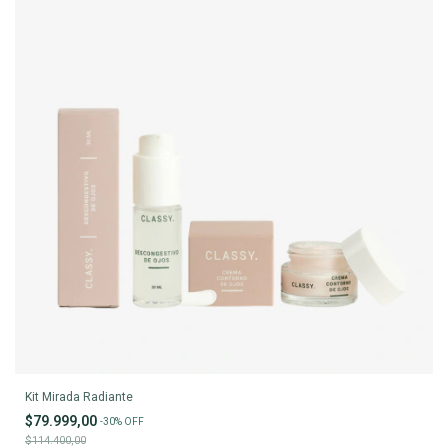
Kit Mirada Radiante
$79.999,00
-
30
%
OFF
$114.400,00