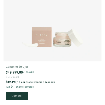
Contorno de Ojos
$49.999,00
-
16
%
OFF
$59.700,00
$42.499,15
con
Transferencia o depósito
12
x
$4.166,58
sin interés