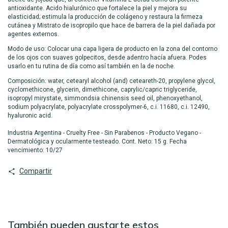
antioxidante. Acido hialurónico que fortalece la piel y mejora su
elasticidad; estimula la producción de colágeno y restaura la firmeza
cutánea y Mistrato de isopropilo que hace de barrera de la piel dañada por
agentes externos.
Modo de uso: Colocar una capa ligera de producto en la zona del contorno
de los ojos con suaves golpecitos, desde adentro hacía afuera. Podes
usarlo en tu rutina de día como así también en la de noche.
Composición: water, cetearyl alcohol (and) ceteareth-20, propylene glycol,
cyclomethicone, glycerin, dimethicone, caprylic/capric triglyceride,
isopropyl mirystate, simmondsia chinensis seed oil, phenoxyethanol,
sodium polyacrylate, polyacrylate crosspolymer-6, c.i. 11680, c.i. 12490,
hyaluronic acid.
Industria Argentina - Cruelty Free - Sin Parabenos - Producto Vegano -
Dermatológica y ocularmente testeado. Cont. Neto: 15 g. Fecha
vencimiento: 10/27
Compartir
También pueden gustarte estos