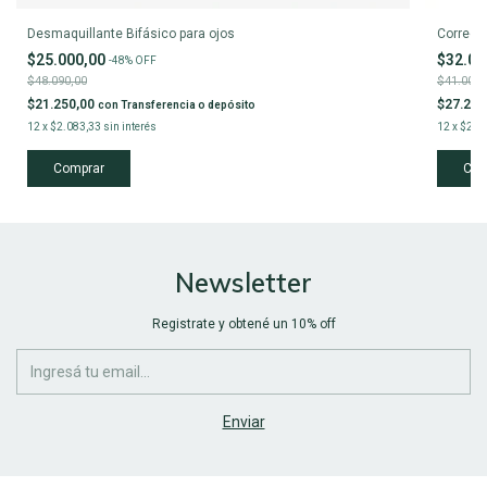
Desmaquillante Bifásico para ojos
Correcto
$25.000,00
$32.00
-
48
%
OFF
$48.090,00
$41.000,
$21.250,00
$27.200
con
Transferencia o depósito
12
x
$2.083,33
sin interés
12
x
$2.6
Newsletter
Registrate y obtené un 10% off