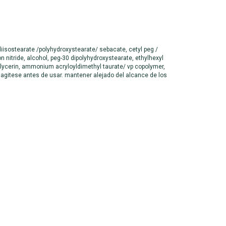
diisostearate /polyhydroxystearate/ sebacate, cetyl peg /
 nitride, alcohol, peg-30 dipolyhydroxystearate, ethylhexyl
lycerin, ammonium acryloyldimethyl taurate/ vp copolymer,
91. agitese antes de usar. mantener alejado del alcance de los