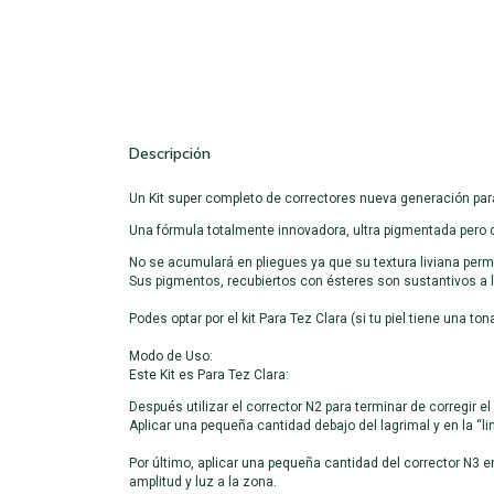
Descripción
Un Kit super completo de correctores nueva generación pa
Una fórmula totalmente innovadora, ultra pigmentada pero co
No se acumulará en pliegues ya que su textura liviana permit
Sus pigmentos, recubiertos con ésteres son sustantivos a la
Podes optar por el kit Para Tez Clara (si tu piel tiene una t
Modo de Uso:
Este Kit es Para Tez Clara:
Después utilizar el corrector N2 para terminar de corregir el c
Aplicar una pequeña cantidad debajo del lagrimal y en la “li
Por último, aplicar una pequeña cantidad del corrector N3 en
amplitud y luz a la zona.