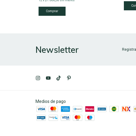
12
x
$1.666,58
sin interés
Newsletter
Registra
Medios de pago