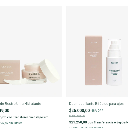
de Rostro Ultra Hidratante
Desmaquillante Bifásico para ojos
49,00
$25.000,00
-
48
%
OFF
$48.090,00
6,65
con
Transferencia o depósito
$21.250,00
con
Transferencia o depósit
595,75
sin interés