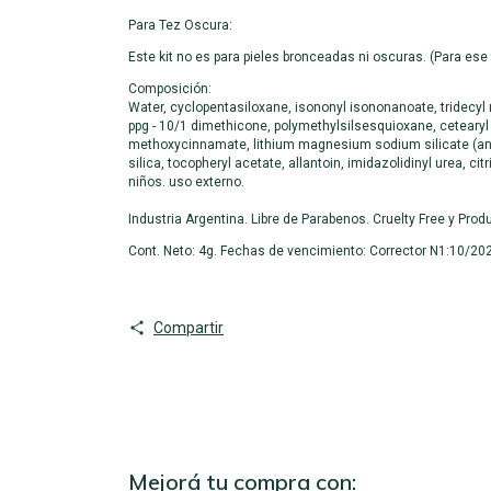
Para Tez Oscura:
Este kit no es para pieles bronceadas ni oscuras. (Para ese
Composición:
Water, cyclopentasiloxane, isononyl isononanoate, tridecyl 
ppg - 10/1 dimethicone, polymethylsilsesquioxane, cetearyl 
methoxycinnamate, lithium magnesium sodium silicate (and)
silica, tocopheryl acetate, allantoin, imidazolidinyl urea, c
niños. uso externo.
Industria Argentina. Libre de Parabenos. Cruelty Free y Pr
Cont. Neto: 4g. Fechas de vencimiento: Corrector N1:10/202
Compartir
Mejorá tu compra con: