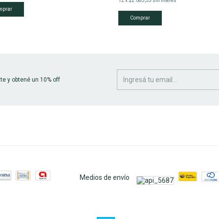
12
x
$2.083,33
sin interés
te y obtené un 10% off
Medios de envío