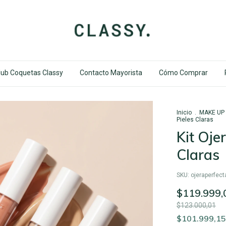
lub Coquetas Classy
Contacto Mayorista
Cómo Comprar
Inicio
.
MAKE UP
Pieles Claras
Kit Oje
Claras
SKU:
ojeraperfect
$119.999,
$123.000,01
$101.999,1