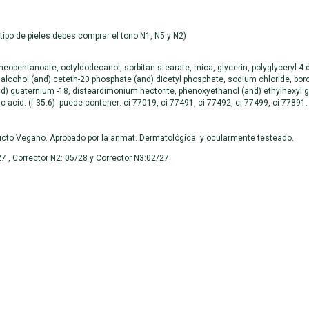
 tipo de pieles debes comprar el tono N1, N5 y N2)
neopentanoate, octyldodecanol, sorbitan stearate, mica, glycerin, polyglyceryl-4 
alcohol (and) ceteth-20 phosphate (and) dicetyl phosphate, sodium chloride, boron
 quaternium -18, disteardimonium hectorite, phenoxyethanol (and) ethylhexyl g
itric acid. (f 35.6) puede contener: ci 77019, ci 77491, ci 77492, ci 77499, ci 778
oducto Vegano. Aprobado por la anmat. Dermatológica y ocularmente testeado.
7 , Corrector N2: 05/28 y Corrector N3:02/27