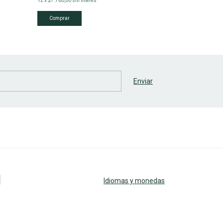
12
x
$7.760,00
sin interés
Idiomas y monedas