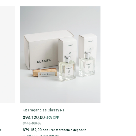
Kit Fragancias Classy N1
$93.120,00
-
20
%
OFF
$116.400,00
$79.152,00
o
con
Transferencia o depósito