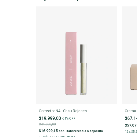
Corrector N4 - Chau Rojeces
Crema 
$19.999,00
$67.1
-
51
%
OFF
$41.000,00
$57.07
$16.999,15
con
Transferencia o depósito
12
x
$5.