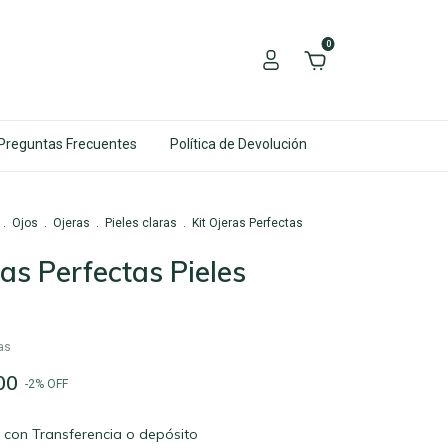
0
Preguntas Frecuentes
Política de Devolución
.
Ojos
.
Ojeras
.
Pieles claras
.
Kit Ojeras Perfectas
ras Perfectas Pieles
as
00
-
2
%
OFF
5
con
Transferencia o depósito