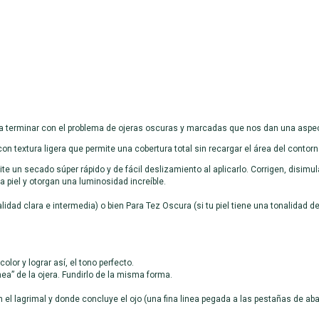
ra terminar con el problema de ojeras oscuras y marcadas que nos dan una aspe
n textura ligera que permite una cobertura total sin recargar el área del contorn
e un secado súper rápido y de fácil deslizamiento al aplicarlo. Corrigen, disimula
 piel y otorgan una luminosidad increíble.
onalidad clara e intermedia) o bien Para Tez Oscura (si tu piel tiene una tonalida
olor y lograr así, el tono perfecto.
nea” de la ojera. Fundirlo de la misma forma.
 el lagrimal y donde concluye el ojo (una fina linea pegada a las pestañas de aba