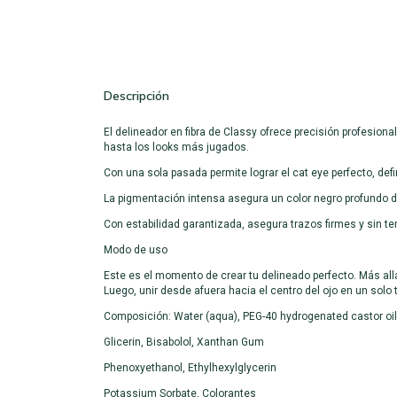
Descripción
El delineador en fibra de Classy ofrece precisión profesiona
hasta los looks más jugados.
Con una sola pasada permite lograr el cat eye perfecto, defi
La pigmentación intensa asegura un color negro profundo de
Con estabilidad garantizada, asegura trazos firmes y sin t
Modo de uso
Este es el momento de crear tu delineado perfecto. Más all
Luego, unir desde afuera hacia el centro del ojo en un solo 
Composición: Water (aqua), PEG-40 hydrogenated castor oil
Glicerin, Bisabolol, Xanthan Gum
Phenoxyethanol, Ethylhexylglycerin
Potassium Sorbate, Colorantes