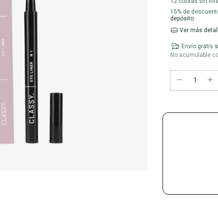
12
cuotas sin int
15% de descuent
depósito
Ver más detal
Envío gratis
s
No acumulable c