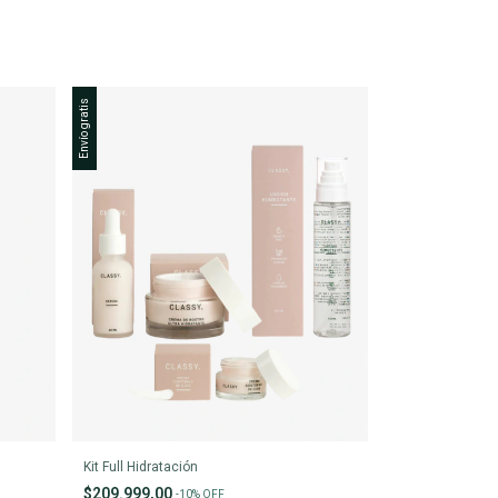
Envío gratis
Kit Full Hidratación
$209.999,00
-
10
%
OFF