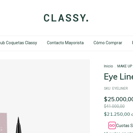
lub Coquetas Classy
Contacto Mayorista
Cómo Comprar
Inicio
.
MAKE UP
Eye Lin
SKU:
EYELINER
$25.000,0
$41.000,00
$21.250,00
Cuotas S