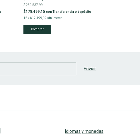
$232.537,99
$178.499,15
o
con
Transferencia o depósito
12
x
$17.499,92
sin interés
Idiomas y monedas