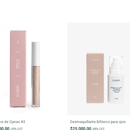
tor de Ojeras N3
Desmaquillante Bifásico para ojos
00,00
$25.000,00
-
39
%
OFF
-
48
%
OFF