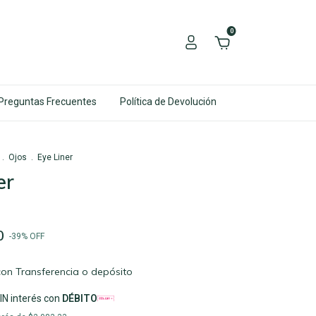
0
Preguntas Frecuentes
Política de Devolución
.
Ojos
.
Eye Liner
er
0
-
39
%
OFF
con
Transferencia o depósito
IN interés con
DÉBITO