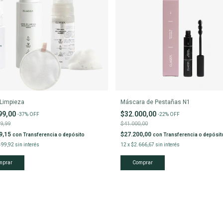
l Limpieza
Máscara de Pestañas N1
99,00
$32.000,00
-
37
%
OFF
-
22
%
OFF
9,99
$41.000,00
9,15
$27.200,00
con
Transferencia o depósito
con
Transferencia o depósit
499,92
sin interés
12
x
$2.666,67
sin interés