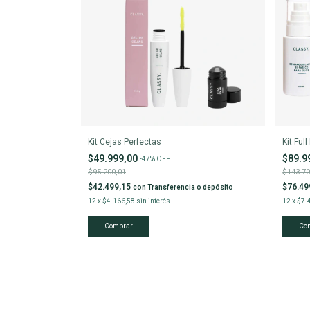
Kit Cejas Perfectas
Kit Ful
$49.999,00
$89.9
-
47
%
OFF
$95.200,01
$143.70
$42.499,15
$76.49
con
Transferencia o depósito
12
x
$4.166,58
sin interés
12
x
$7.