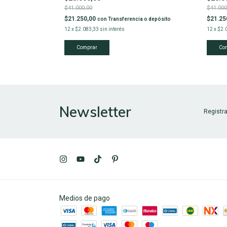
$41.000,00
$41.000
$21.250,00
$21.25
con
Transferencia o depósito
12
x
$2.083,33
sin interés
12
x
$2.
Newsletter
Registra
Medios de pago