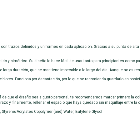
l con trazos definidos y uniformes en cada aplicación. Gracias a su punta de alta
nido y simétrico. Su diseño lo hace fácil de usar tanto para principiantes como pa
 larga duración, que se mantiene impecable a lo largo del día. Aunque no es res
emblores. Funciona por decantación, por lo que se recomienda guardarlo en posic
á de que el diseño sea a gusto personal, te recomendamos marcar primero la colet
trazo y, finalmente, rellenar el espacio que haya quedado sin maquillaje entre la c
, Styrene/Acrylates Copolymer (and) Water, Butylene Glycol