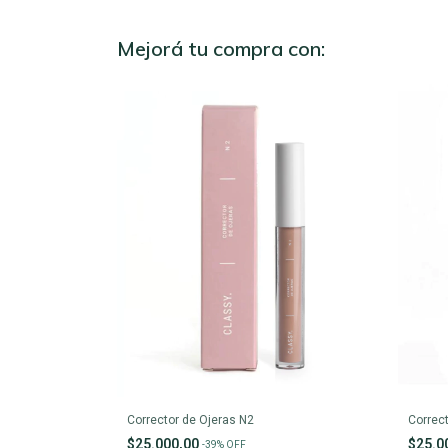
Mejorá tu compra con:
Corrector de Ojeras N2
Correc
$25.000,00
$25.0
-
39
%
OFF