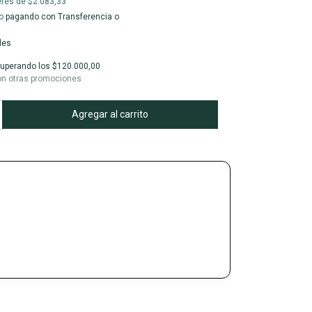
erés de
$2.083,33
o
pagando con Transferencia o
les
uperando los
$120.000,00
on otras promociones